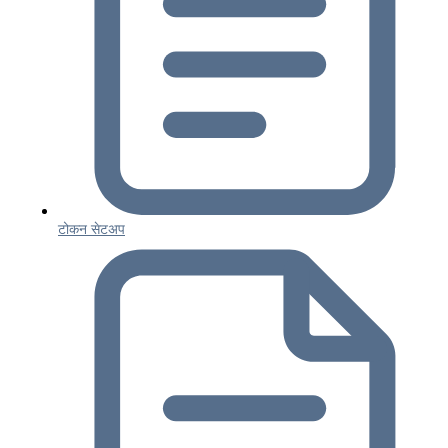
टोकन सेटअप