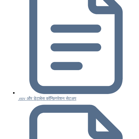
.env और डेटाबेस कॉन्फ़िगरेशन सेटअप