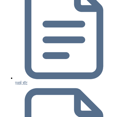
एआई बॉट