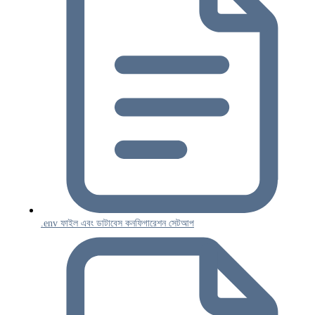
.env ফাইল এবং ডাটাবেস কনফিগারেশন সেটআপ