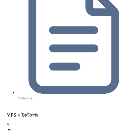
প্রধান মেনু
VPS এ ইনস্টলেশন
5