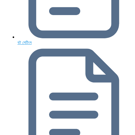
বট সেটিংস