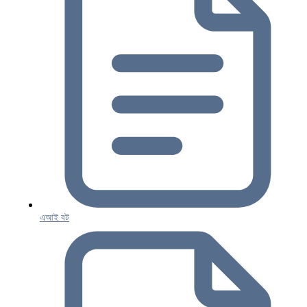
এআই বট