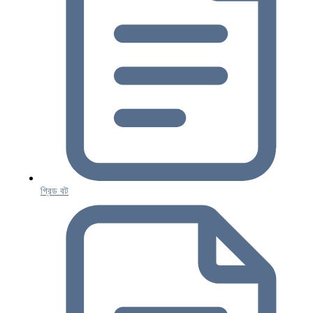
গ্রিড বট