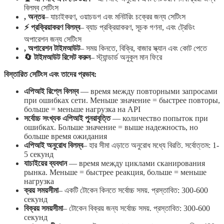
বিলম্ব সেটিংস
, অন্তর
– যাচাইকরণ, ওয়াচডগ এবং মনিটরিং চক্রের জন্য সেটিংস
⚡ প্রক্রিয়াকরণ বিলম্ব
– ব্যাচ প্রক্রিয়াকরণ, সূচক গণনা, এবং ট্রেডিং
অপারেশন জন্য সেটিংস
,️ অপারেশন টাইমআউট
– সময় কিনতে, বিক্রি, বাজার স্ক্যান এবং কোট পেতে
🔄 টাইমআউট রিসেট করুন
– স্ট্যান্ডার্ড অনুকূল মান ফিরে
বিস্তারিত সেটিংস এবং তাদের প্রভাব:
এপিআই রিপ্লে বিলম্ব
— время между повторными запросами
при ошибках сети. Меньше значение = быстрее повторы,
больше = меньше нагрузка на API
সর্বোচ্চ সংখ্যক এপিআই পুনরাবৃত্তি
— количество попыток при
ошибках. Больше значение = выше надежность, но
больше время ожидания
এপিআই অনুরোধ বিলম্ব
– হার সীমা এড়াতে অনুরোধ মধ্যে বিরতি. সর্বোত্তম: 1-
5 секунд
যাচাইয়ের ব্যবধান
— время между циклами сканирования
рынка. Меньше = быстрее реакция, больше = меньше
нагрузка
ক্রয় সময়সীমা
– একটি টোকেন কিনতে সর্বোচ্চ সময়. প্রস্তাবিত: 300-600
секунд
বিক্রয় সময়সীমা
– টোকেন বিক্রয় জন্য সর্বোচ্চ সময়. প্রস্তাবিত: 300-600
секунд