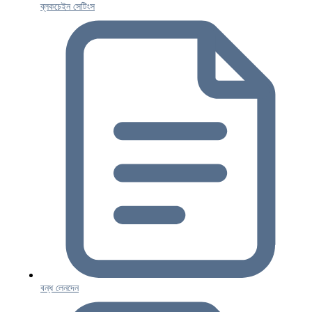
ব্লকচেইন সেটিংস
বন্ধ লেনদেন