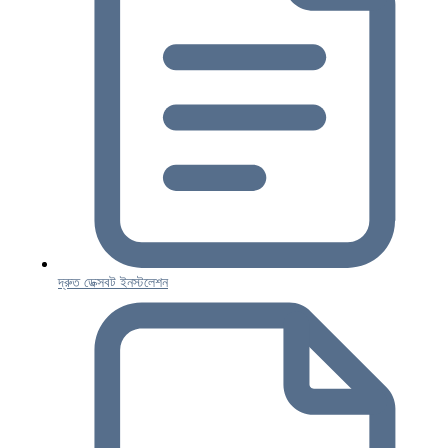
দ্রুত ডেক্সবট ইনস্টলেশন