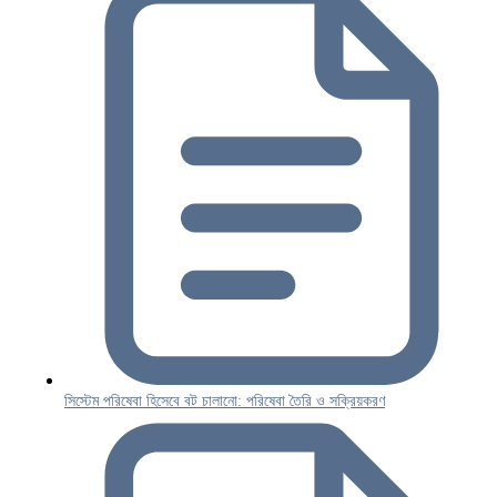
সিস্টেম পরিষেবা হিসেবে বট চালানো: পরিষেবা তৈরি ও সক্রিয়করণ