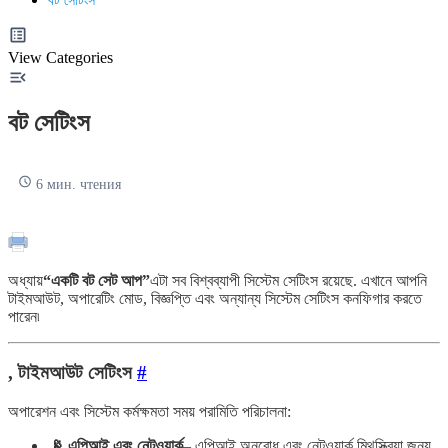
বট সেটিংস
View Categories
বট সেটিংস
6 мин. чтения
অধ্যায়
“একটি বট সেট আপ”
এটা সব বিশ্বব্যাপী সিস্টেম সেটিংস রয়েছে. এখানে আপনি
টাইমআউট, অপারেটিং মোড, বিজ্ঞপ্তি এবং অন্যান্য সিস্টেম সেটিংস কনফিগার করতে
পারেন৷
,️ টাইমআউট সেটিংস
#
অপারেশন এবং সিস্টেম কর্মক্ষমতা সময় পরামিতি পরিচালনা:
📡 এপিআই এবং নেটওয়ার্ক
– এপিআই অনুরোধ এবং নেটওয়ার্ক মিথস্ক্রিয়া জন্য