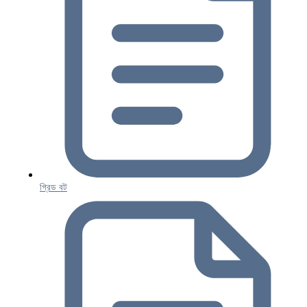
গ্রিড বট