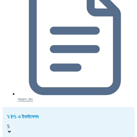
প্রধান মেনু
VPS এ ইনস্টলেশন
5