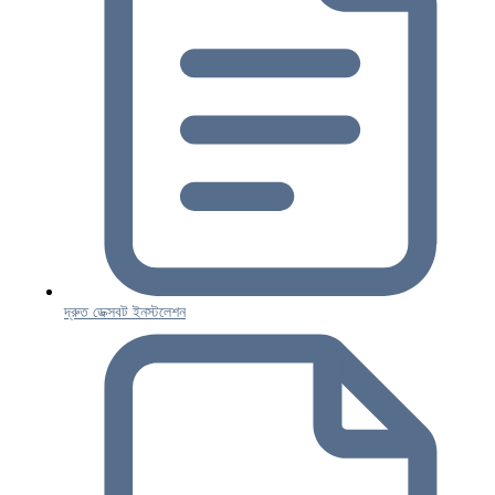
দ্রুত ডেক্সবট ইনস্টলেশন