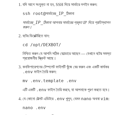
যদি আগে সংযুক্ত না হন, SSH দিয়ে সার্ভারে লগইন করুন:
ssh root@সার্ভারের_IP_ঠিকানা
সার্ভারের_IP_ঠিকানা
আপনার সার্ভারের প্রকৃত IP দিয়ে প্রতিস্থাপন
করুন।
বটের ডিরেক্টরিতে যান:
cd /opt/DEXBOT/
নিশ্চিত করুন যে আপনি সঠিক ফোল্ডারে আছেন — যেখানে বটের সমস্ত
প্রয়োজনীয় স্ক্রিপ্ট আছে।
কনফিগারেশনের টেম্পলেট ফাইলটি খুঁজে বের করুন এবং একটি কার্যকর
.env
ফাইল তৈরি করুন:
mv .env.template .env
.env
এটি একটি
ফাইল তৈরি করবে, যা আপনাকে পূরণ করতে হবে।
.env
nano
vim
যে কোনো টেক্সট এডিটরে
খুলুন, যেমন
অথবা
:
nano .env