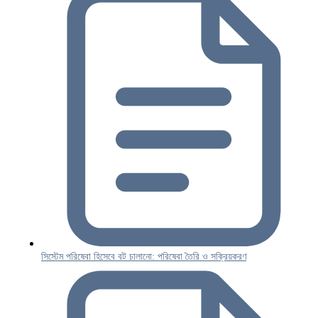
সিস্টেম পরিষেবা হিসেবে বট চালানো: পরিষেবা তৈরি ও সক্রিয়করণ