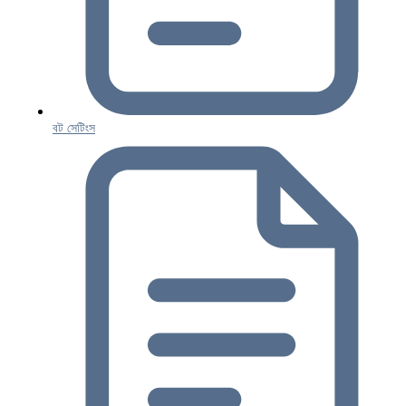
বট সেটিংস