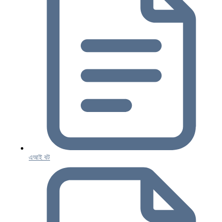
এআই বট