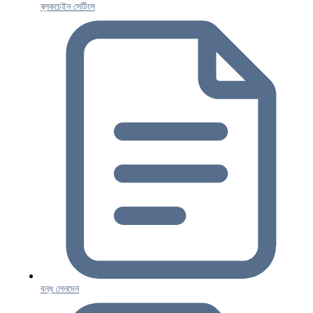
ব্লকচেইন সেটিংস
বন্ধ লেনদেন