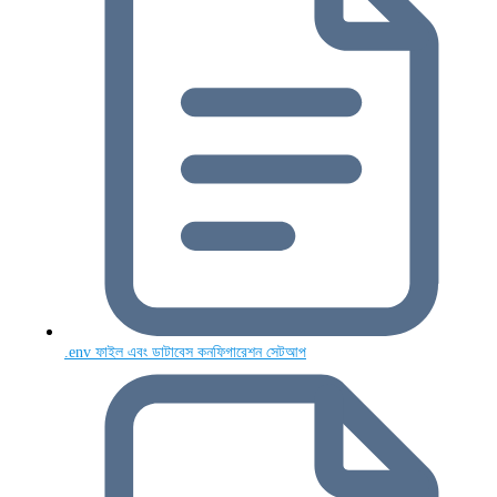
.env ফাইল এবং ডাটাবেস কনফিগারেশন সেটআপ