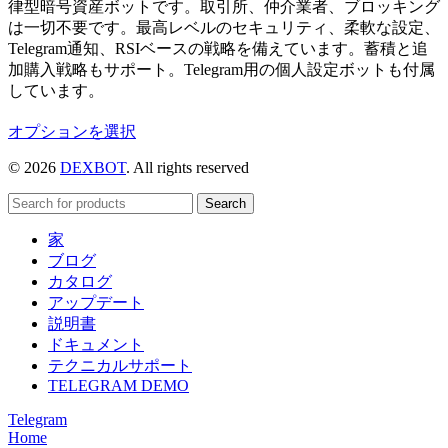
律型暗号資産ボットです。取引所、仲介業者、ブロッキング
は一切不要です。最高レベルのセキュリティ、柔軟な設定、
Telegram通知、RSIベースの戦略を備えています。蓄積と追
加購入戦略もサポート。Telegram用の個人設定ボットも付属
しています。
こ
オプションを選択
の
© 2026
DEXBOT
. All rights reserved
商
品
Search
に
は
家
複
ブログ
数
カタログ
の
アップデート
バ
説明書
リ
ドキュメント
エ
テクニカルサポート
ー
TELEGRAM DEMO
シ
Telegram
ョ
Home
ン