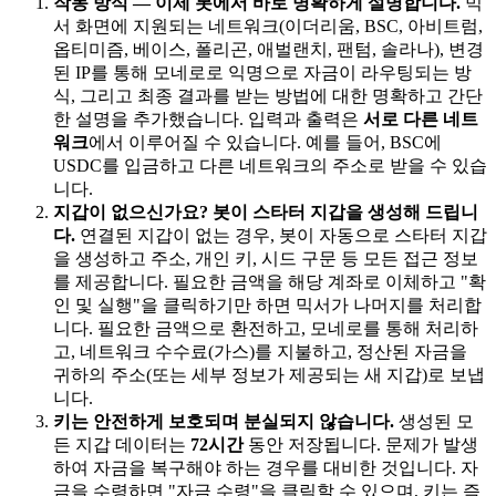
작동 방식 — 이제 봇에서 바로 명확하게 설명합니다.
믹
서 화면에 지원되는 네트워크(이더리움, BSC, 아비트럼,
옵티미즘, 베이스, 폴리곤, 애벌랜치, 팬텀, 솔라나), 변경
된 IP를 통해 모네로로 익명으로 자금이 라우팅되는 방
식, 그리고 최종 결과를 받는 방법에 대한 명확하고 간단
한 설명을 추가했습니다. 입력과 출력은
서로 다른 네트
워크
에서 이루어질 수 있습니다. 예를 들어, BSC에
USDC를 입금하고 다른 네트워크의 주소로 받을 수 있습
니다.
지갑이 없으신가요? 봇이 스타터 지갑을 생성해 드립니
다.
연결된 지갑이 없는 경우, 봇이 자동으로 스타터 지갑
을 생성하고 주소, 개인 키, 시드 구문 등 모든 접근 정보
를 제공합니다. 필요한 금액을 해당 계좌로 이체하고 "확
인 및 실행"을 클릭하기만 하면 믹서가 나머지를 처리합
니다. 필요한 금액으로 환전하고, 모네로를 통해 처리하
고, 네트워크 수수료(가스)를 지불하고, 정산된 자금을
귀하의 주소(또는 세부 정보가 제공되는 새 지갑)로 보냅
니다.
키는 안전하게 보호되며 분실되지 않습니다.
생성된 모
든 지갑 데이터는
72시간
동안 저장됩니다. 문제가 발생
하여 자금을 복구해야 하는 경우를 대비한 것입니다. 자
금을 수령하면 "자금 수령"을 클릭할 수 있으며, 키는 즉