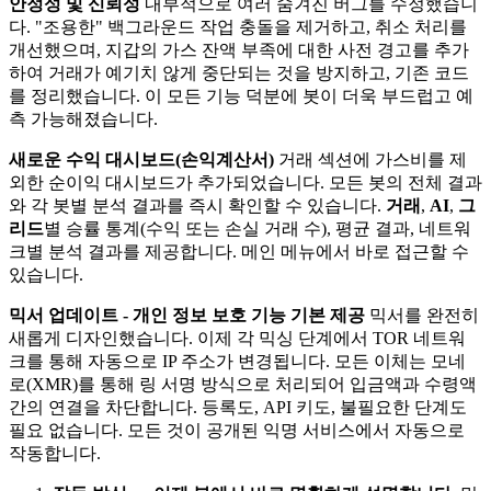
안정성 및 신뢰성
내부적으로 여러 숨겨진 버그를 수정했습니
다. "조용한" 백그라운드 작업 충돌을 제거하고, 취소 처리를
개선했으며, 지갑의 가스 잔액 부족에 대한 사전 경고를 추가
하여 거래가 예기치 않게 중단되는 것을 방지하고, 기존 코드
를 정리했습니다. 이 모든 기능 덕분에 봇이 더욱 부드럽고 예
측 가능해졌습니다.
새로운 수익 대시보드(손익계산서)
거래 섹션에 가스비를 제
외한 순이익 대시보드가 ​​추가되었습니다. 모든 봇의 전체 결과
와 각 봇별 분석 결과를 즉시 확인할 수 있습니다.
거래
,
AI
,
그
리드
별 승률 통계(수익 또는 손실 거래 수), 평균 결과, 네트워
크별 분석 결과를 제공합니다. 메인 메뉴에서 바로 접근할 수
있습니다.
믹서 업데이트 - 개인 정보 보호 기능 기본 제공
믹서를 완전히
새롭게 디자인했습니다. 이제 각 믹싱 단계에서 TOR 네트워
크를 통해 자동으로 IP 주소가 변경됩니다. 모든 이체는 모네
로(XMR)를 통해 링 서명 방식으로 처리되어 입금액과 수령액
간의 연결을 차단합니다. 등록도, API 키도, 불필요한 단계도
필요 없습니다. 모든 것이 공개된 익명 서비스에서 자동으로
작동합니다.