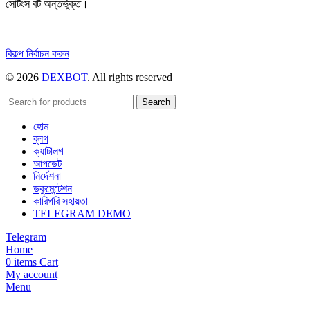
সেটিংস বট অন্তর্ভুক্ত।
এই
বিকল্প নির্বাচন করুন
পণ্যটির
© 2026
DEXBOT
. All rights reserved
একাধিক
রূপ
রয়েছে।
Search
বিকল্পগুলো
হোম
পণ্য
ব্লগ
পাতায়
ক্যাটালগ
বেছে
আপডেট
নেওয়া
নির্দেশনা
যেতে
ডকুমেন্টেশন
পারে।
কারিগরি সহায়তা
TELEGRAM DEMO
Telegram
Home
0
items
Cart
My account
Menu