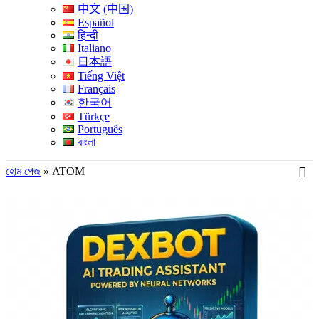
中文 (中国)
Español
हिन्दी
Italiano
日本語
Tiếng Việt
Français
한국어
Türkçe
Português
বাংলা
হোম পেজ
»
ATOM