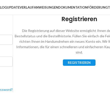
ALOG
UPDATEVERLAUF
ANWEISUNGEN
DOKUMENTATION
FÖRDERUNG
T
Registrieren
Die Registrierung auf dieser Website ermöglicht Ihnen de
Bestellstatus und die Bestellhistorie. Füllen Sie einfach die Fe
richten Ihnen im Handumdrehen ein neues Konto ein. Wir f
Informationen, die für einen schnelleren und einfacheren Kau
sind.
REGISTRIEREN
assword?