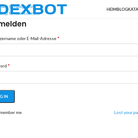
Skip to navigation
HEIM
BLOG
KAT
Skip to main content
melden
*
zername oder E-Mail-Adresse
*
word
G IN
member me
Lost your p