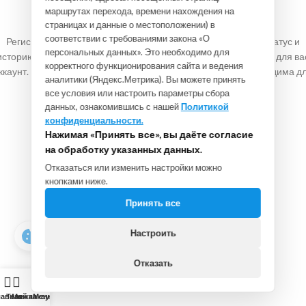
Зарегистрироваться
маршрутах перехода, времени нахождения на
страницах и данные о местоположении) в
соответствии с требованиями закона «О
Регистрация на этом сайте позволяет вам просматривать статус и
персональных данных». Это необходимо для
историю заказов. Просто заполните поля ниже, и мы создадим для ва
корректного функционирования сайта и ведения
ккаунт. Мы попросим только ту информацию, которая необходима д
аналитики (Яндекс.Метрика). Вы можете принять
ускорения и упрощения процесса покупки.
все условия или настроить параметры сбора
данных, ознакомившись с нашей
Политикой
РЕГИСТРАЦИЯ
конфиденциальности.
Нажимая «Принять все», вы даёте согласие
на обработку указанных данных.
Отказаться или изменить настройки можно
кнопками ниже.
Принять все
Настроить
Отказать
лавная
Тележка
Мой аккаунт
Меню