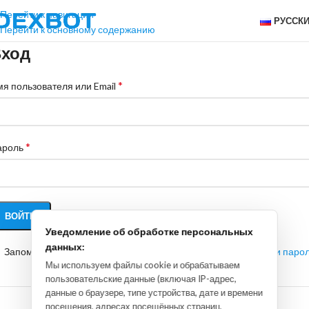
Перейти к навигации
РУССК
Перейти к основному содержанию
ход
*
я пользователя или Email
*
ароль
ВОЙТИ
Уведомление об обработке персональных
данных:
Запомнить меня
Забыли парол
Мы используем файлы cookie и обрабатываем
пользовательские данные (включая IP-адрес,
ИЛИ
данные о браузере, типе устройства, дате и времени
посещения, адресах посещённых страниц,