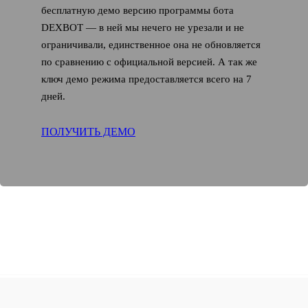
бесплатную демо версию программы бота
DEXBOT — в ней мы нечего не урезали и не
ограничивали, единственное она не обновляется
по сравнению с официальной версией. А так же
ключ демо режима предоставляется всего на 7
дней.
ПОЛУЧИТЬ ДЕМО