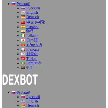
Русский
Русский
English
Deutsch
中文 (中国)
Español
हिन्दी
Italiano
日本語
Tiếng Việt
Français
한국어
Türkçe
Português
বাংলা
Русский
Русский
English
Deutsch