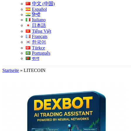
中文 (中国)
Español
हिन्दी
Italiano
日本語
Tiếng Việt
Français
한국어
Türkçe
Português
বাংলা
Startseite
»
LITECOIN