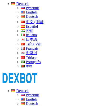
Deutsch
Русский
English
Deutsch
中文 (中国)
Español
हिन्दी
Italiano
日本語
Tiếng Việt
Français
한국어
Türkçe
Português
বাংলা
Deutsch
Русский
English
Deutsch