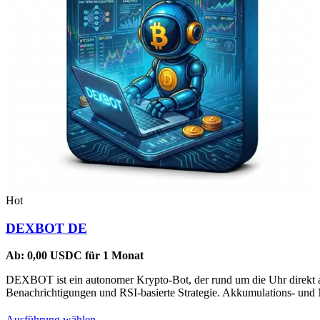
Hot
DEXBOT DE
Ab:
0,00
USDC
für 1 Monat
DEXBOT ist ein autonomer Krypto-Bot, der rund um die Uhr direkt au
Benachrichtigungen und RSI-basierte Strategie. Akkumulations- und Na
Dieses
Ausführung wählen