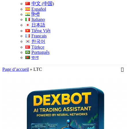
中文 (中国)
Español
हिन्दी
Italiano
日本語
Tiếng Việt
Français
한국어
Türkçe
Português
বাংলা
Page d’accueil
»
LTC