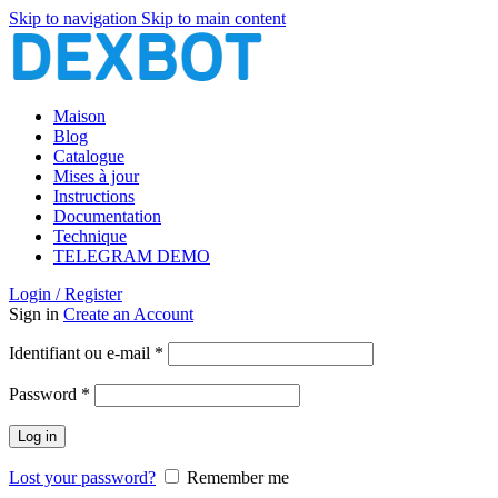
Skip to navigation
Skip to main content
Maison
Blog
Catalogue
Mises à jour
Instructions
Documentation
Technique
TELEGRAM DEMO
Login / Register
Sign in
Create an Account
Obligatoire
Identifiant ou e-mail
*
Obligatoire
Password
*
Log in
Lost your password?
Remember me