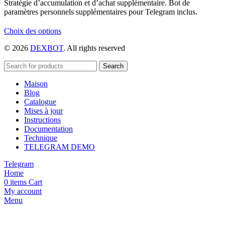
Stratégie d’accumulation et d’achat supplémentaire. Bot de
paramètres personnels supplémentaires pour Telegram inclus.
Ce
Choix des options
produit
© 2026
DEXBOT
. All rights reserved
a
plusieurs
variations.
Search
Les
Maison
options
Blog
peuvent
Catalogue
être
Mises à jour
choisies
Instructions
sur
Documentation
la
Technique
page
TELEGRAM DEMO
du
produit
Telegram
Home
0
items
Cart
My account
Menu