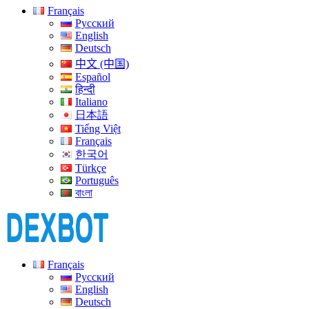
Français
Русский
English
Deutsch
中文 (中国)
Español
हिन्दी
Italiano
日本語
Tiếng Việt
Français
한국어
Türkçe
Português
বাংলা
Français
Русский
English
Deutsch