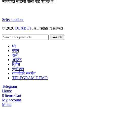
व्यक्तिगत सेटिंग्स वाला बॉट शामिल है।
This
Select options
product
© 2026
DEXBOT
. All rights reserved
has
multiple
variants.
Search
The
घर
options
ब्लॉग
may
सूची
be
अपडेट
chosen
निर्देश
on
प्रलेखन
the
तकनीकी समर्थन
product
TELEGRAM DEMO
page
Telegram
Home
0
items
Cart
My account
Menu