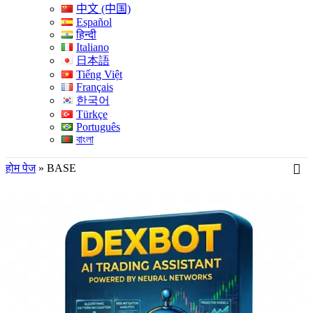
中文 (中国)
Español
हिन्दी
Italiano
日本語
Tiếng Việt
Français
한국어
Türkçe
Português
বাংলা
होम पेज
»
BASE