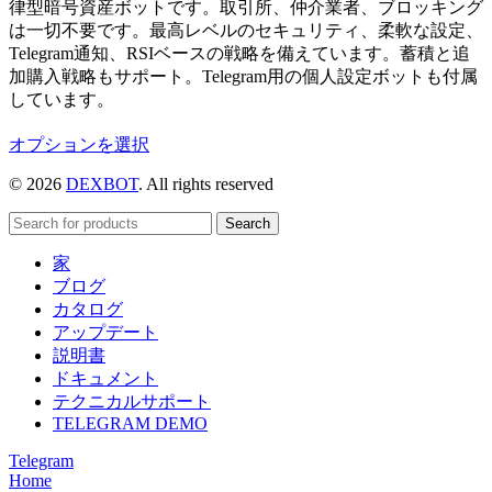
律型暗号資産ボットです。取引所、仲介業者、ブロッキング
は一切不要です。最高レベルのセキュリティ、柔軟な設定、
Telegram通知、RSIベースの戦略を備えています。蓄積と追
加購入戦略もサポート。Telegram用の個人設定ボットも付属
しています。
こ
オプションを選択
の
© 2026
DEXBOT
. All rights reserved
商
品
Search
に
は
家
複
ブログ
数
カタログ
の
アップデート
バ
説明書
リ
ドキュメント
エ
テクニカルサポート
ー
TELEGRAM DEMO
シ
Telegram
ョ
Home
ン