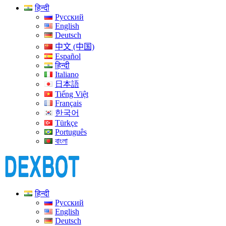
हिन्दी
Русский
English
Deutsch
中文 (中国)
Español
हिन्दी
Italiano
日本語
Tiếng Việt
Français
한국어
Türkçe
Português
বাংলা
हिन्दी
Русский
English
Deutsch