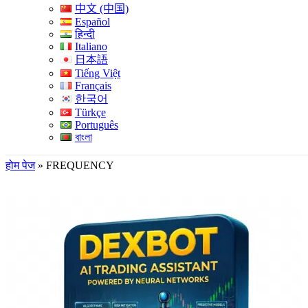
中文 (中国)
Español
हिन्दी
Italiano
日本語
Tiếng Việt
Français
한국어
Türkçe
Português
বাংলা
होम पेज
»
FREQUENCY