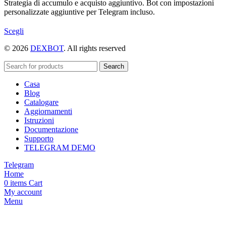
Strategia di accumulo e acquisto aggiuntivo. Bot con impostazioni
personalizzate aggiuntive per Telegram incluso.
Questo
Scegli
prodotto
© 2026
DEXBOT
. All rights reserved
ha
più
varianti.
Search
Le
Casa
opzioni
Blog
possono
Catalogare
essere
Aggiornamenti
scelte
Istruzioni
nella
Documentazione
pagina
Supporto
del
TELEGRAM DEMO
prodotto
Telegram
Home
0
items
Cart
My account
Menu