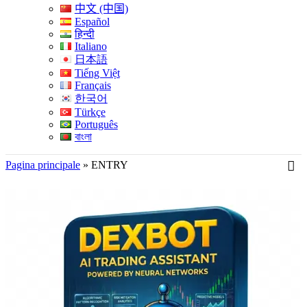
中文 (中国)
Español
हिन्दी
Italiano
日本語
Tiếng Việt
Français
한국어
Türkçe
Português
বাংলা
Pagina principale
»
ENTRY