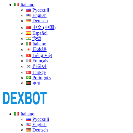
Italiano
Русский
English
Deutsch
中文 (中国)
Español
हिन्दी
Italiano
日本語
Tiếng Việt
Français
한국어
Türkçe
Português
বাংলা
Italiano
Русский
English
Deutsch