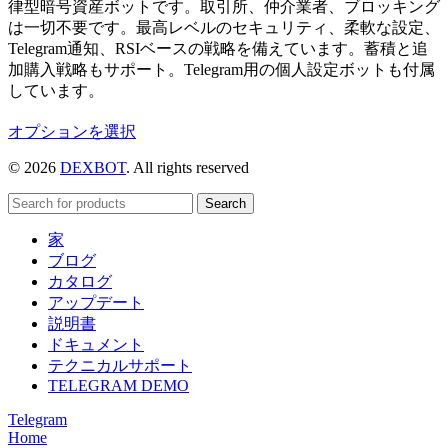
律型暗号資産ボットです。取引所、仲介業者、ブロッキング
は一切不要です。最高レベルのセキュリティ、柔軟な設定、
Telegram通知、RSIベースの戦略を備えています。蓄積と追
加購入戦略もサポート。Telegram用の個人設定ボットも付属
しています。
こ
オプションを選択
の
© 2026
DEXBOT
. All rights reserved
商
品
Search
に
は
家
複
ブログ
数
カタログ
の
アップデート
バ
説明書
リ
ドキュメント
エ
テクニカルサポート
ー
TELEGRAM DEMO
シ
Telegram
ョ
Home
ン