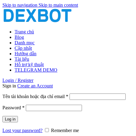
Skip to navigation
Skip to main content
Trang chủ
Blog
Danh mục
Cập nhật
Hướng dẫn
Tài liệu
Hỗ trợ kỹ thuật
TELEGRAM DEMO
Login / Register
Sign in
Create an Account
Bắt
Tên tài khoản hoặc địa chỉ email
*
buộc
Bắt
Password
*
buộc
Log in
Lost your password?
Remember me