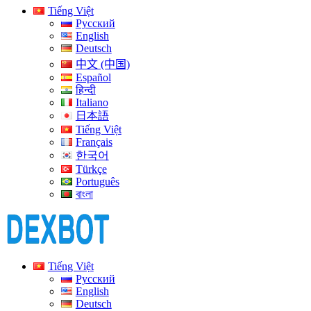
Tiếng Việt
Русский
English
Deutsch
中文 (中国)
Español
हिन्दी
Italiano
日本語
Tiếng Việt
Français
한국어
Türkçe
Português
বাংলা
Tiếng Việt
Русский
English
Deutsch