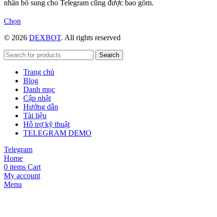
nhân bổ sung cho Telegram cũng được bao gồm.
Sản
Chọn
phẩm
© 2026
DEXBOT
. All rights reserved
này
có
nhiều
Search
biến
Trang chủ
thể.
Blog
Các
Danh mục
tùy
Cập nhật
chọn
Hướng dẫn
có
Tài liệu
thể
Hỗ trợ kỹ thuật
được
TELEGRAM DEMO
chọn
trên
Telegram
trang
Home
sản
0
items
Cart
phẩm
My account
Menu