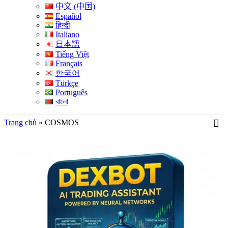
中文 (中国)
Español
हिन्दी
Italiano
日本語
Tiếng Việt
Français
한국어
Türkçe
Português
বাংলা
Trang chủ
»
COSMOS