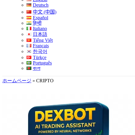
Deutsch
中文 (中国)
Español
हिन्दी
Italiano
日本語
Tiếng Việt
Français
한국어
Türkçe
Português
বাংলা
ホームページ
»
CRIPTO