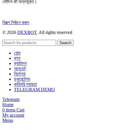
সেটিংস বট অন্তর্ভুক্ত।
এই
বিকল্প নির্বাচন করুন
পণ্যটির
© 2026
DEXBOT
. All rights reserved
একাধিক
রূপ
রয়েছে।
Search
বিকল্পগুলো
হোম
পণ্য
ব্লগ
পাতায়
ক্যাটালগ
বেছে
আপডেট
নেওয়া
নির্দেশনা
যেতে
ডকুমেন্টেশন
পারে।
কারিগরি সহায়তা
TELEGRAM DEMO
Telegram
Home
0
items
Cart
My account
Menu