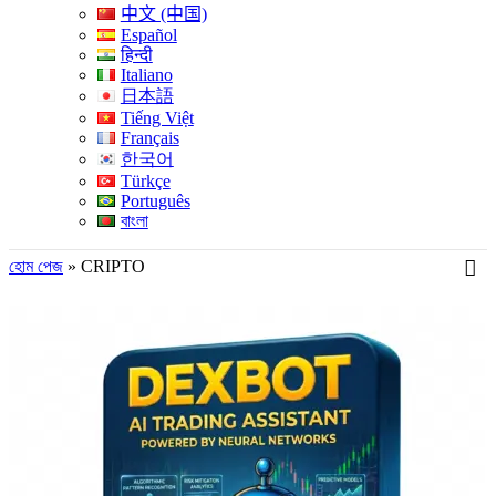
中文 (中国)
Español
हिन्दी
Italiano
日本語
Tiếng Việt
Français
한국어
Türkçe
Português
বাংলা
হোম পেজ
»
CRIPTO