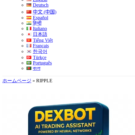
Deutsch
中文 (中国)
Español
हिन्दी
Italiano
日本語
Tiếng Việt
Français
한국어
Türkçe
Português
বাংলা
ホームページ
»
RIPPLE