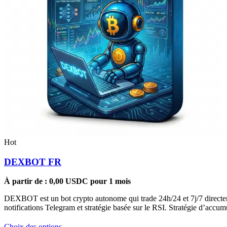
Hot
DEXBOT FR
À partir de :
0,00
USDC
pour 1 mois
DEXBOT est un bot crypto autonome qui trade 24h/24 et 7j/7 directeme
notifications Telegram et stratégie basée sur le RSI. Stratégie d’acc
Ce
Choix des options