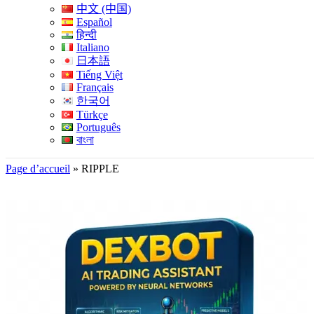
中文 (中国)
Español
हिन्दी
Italiano
日本語
Tiếng Việt
Français
한국어
Türkçe
Português
বাংলা
Page d’accueil
»
RIPPLE