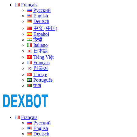
Français
Русский
English
Deutsch
中文 (中国)
Español
हिन्दी
Italiano
日本語
Tiếng Việt
Français
한국어
Türkçe
Português
বাংলা
Français
Русский
English
Deutsch