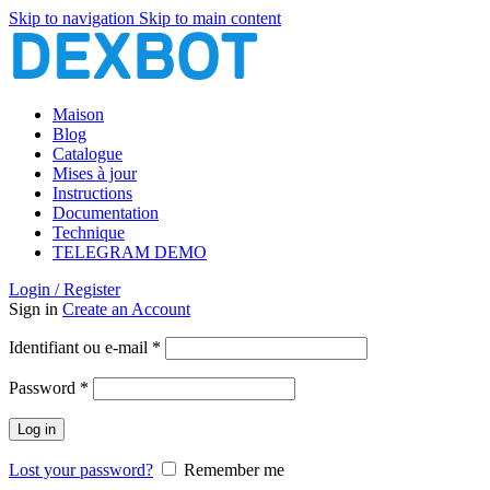
Skip to navigation
Skip to main content
Maison
Blog
Catalogue
Mises à jour
Instructions
Documentation
Technique
TELEGRAM DEMO
Login / Register
Sign in
Create an Account
Obligatoire
Identifiant ou e-mail
*
Obligatoire
Password
*
Log in
Lost your password?
Remember me