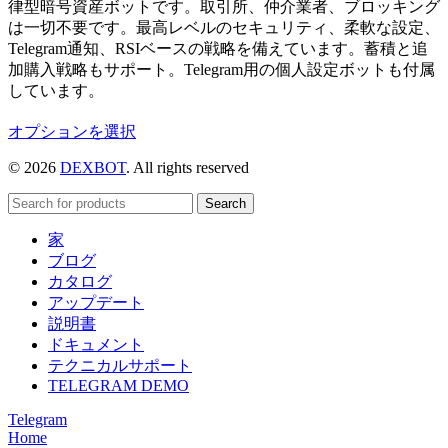
律型暗号資産ボットです。取引所、仲介業者、ブロッキング
は一切不要です。最高レベルのセキュリティ、柔軟な設定、
Telegram通知、RSIベースの戦略を備えています。蓄積と追
加購入戦略もサポート。Telegram用の個人設定ボットも付属
しています。
こ
オプションを選択
の
© 2026
DEXBOT
. All rights reserved
商
品
Search
に
は
家
複
ブログ
数
カタログ
の
アップデート
バ
説明書
リ
ドキュメント
エ
テクニカルサポート
ー
TELEGRAM DEMO
シ
Telegram
ョ
Home
ン