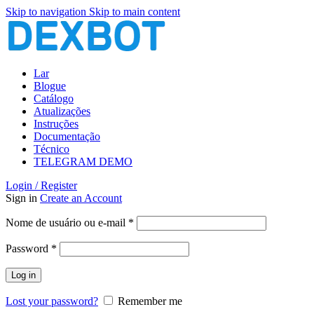
Skip to navigation
Skip to main content
Lar
Blogue
Catálogo
Atualizações
Instruções
Documentação
Técnico
TELEGRAM DEMO
Login / Register
Sign in
Create an Account
Obrigatório
Nome de usuário ou e-mail
*
Obrigatório
Password
*
Log in
Lost your password?
Remember me