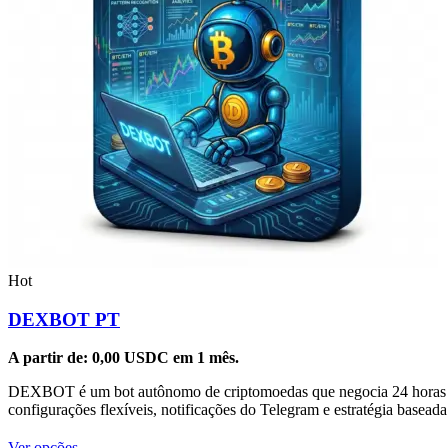
Hot
DEXBOT PT
A partir de:
0,00
USDC
em 1 mês.
DEXBOT é um bot autônomo de criptomoedas que negocia 24 horas por 
configurações flexíveis, notificações do Telegram e estratégia basea
Este
Ver opções