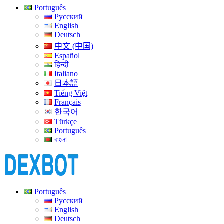
Português
Русский
English
Deutsch
中文 (中国)
Español
हिन्दी
Italiano
日本語
Tiếng Việt
Français
한국어
Türkçe
Português
বাংলা
Português
Русский
English
Deutsch