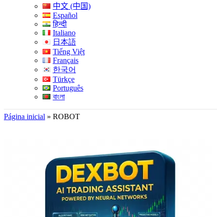
中文 (中国)
Español
हिन्दी
Italiano
日本語
Tiếng Việt
Français
한국어
Türkçe
Português
বাংলা
Página inicial
»
ROBOT