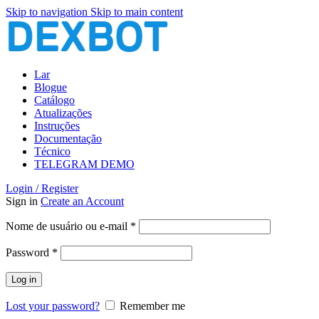
Skip to navigation
Skip to main content
Lar
Blogue
Catálogo
Atualizações
Instruções
Documentação
Técnico
TELEGRAM DEMO
Login / Register
Sign in
Create an Account
Obrigatório
Nome de usuário ou e-mail
*
Obrigatório
Password
*
Log in
Lost your password?
Remember me