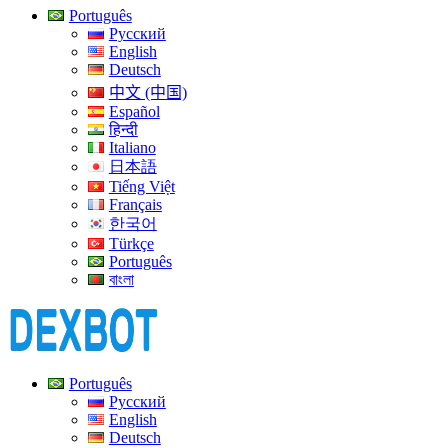
Português
Русский
English
Deutsch
中文 (中国)
Español
हिन्दी
Italiano
日本語
Tiếng Việt
Français
한국어
Türkçe
Português
বাংলা
Português
Русский
English
Deutsch