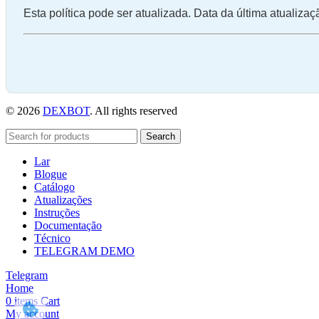
Esta política pode ser atualizada. Data da última atualizaç
© 2026
DEXBOT
. All rights reserved
Search
Lar
Blogue
Catálogo
Atualizações
Instruções
Documentação
Técnico
TELEGRAM DEMO
Telegram
Home
0
items
Cart
My account