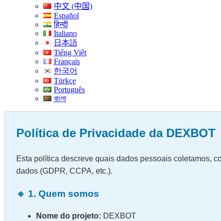
中文 (中国)
Español
हिन्दी
Italiano
日本語
Tiếng Việt
Français
한국어
Türkçe
Português
বাংলা
Política de Privacidade da DEXBOT
Esta política descreve quais dados pessoais coletamos, c
dados (GDPR, CCPA, etc.).
🔹 1. Quem somos
Nome do projeto:
DEXBOT