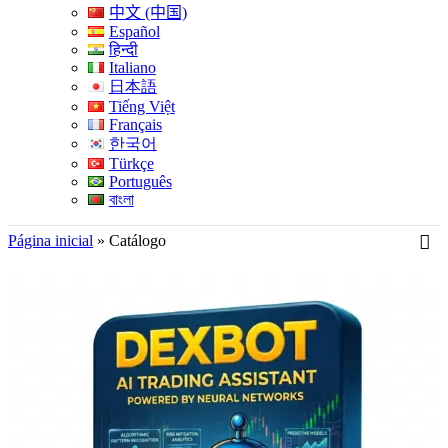
中文 (中国)
Español
हिन्दी
Italiano
日本語
Tiếng Việt
Français
한국어
Türkçe
Português
বাংলা
Página inicial
»
Catálogo