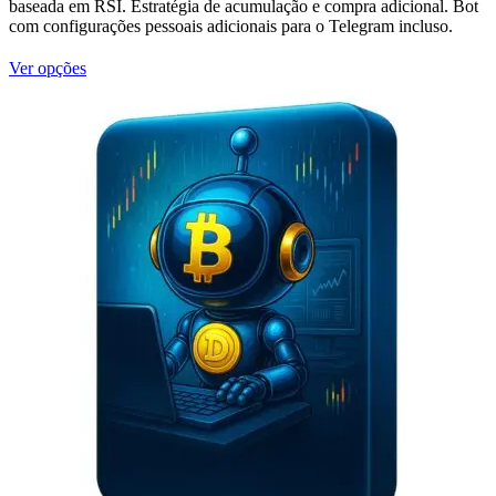
baseada em RSI. Estratégia de acumulação e compra adicional. Bot
com configurações pessoais adicionais para o Telegram incluso.
Este
Ver opções
produto
tem
várias
variantes.
As
opções
podem
ser
escolhidas
na
página
do
produto