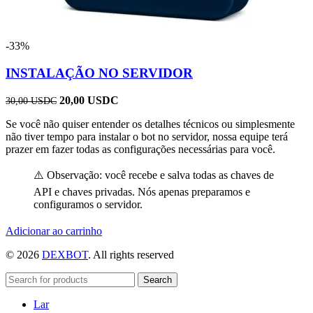
-33%
INSTALAÇÃO NO SERVIDOR
O
O
20,00
USDC
30,00
USDC
preço
preço
Se você não quiser entender os detalhes técnicos ou simplesmente
original
atual
não tiver tempo para instalar o bot no servidor, nossa equipe terá
era:
é:
prazer em fazer todas as configurações necessárias para você.
30,00 USDC.
20,00 USDC.
⚠️ Observação: você recebe e salva todas as chaves de
API e chaves privadas. Nós apenas preparamos e
configuramos o servidor.
Adicionar ao carrinho
© 2026
DEXBOT
. All rights reserved
Search
Lar