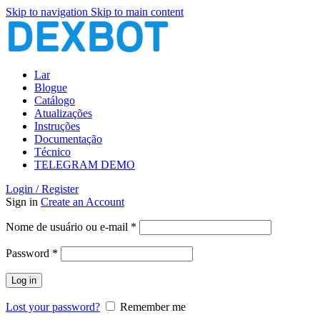
Skip to navigation
Skip to main content
Lar
Blogue
Catálogo
Atualizações
Instruções
Documentação
Técnico
TELEGRAM DEMO
Login / Register
Sign in
Create an Account
Obrigatório
Nome de usuário ou e-mail
*
Obrigatório
Password
*
Log in
Lost your password?
Remember me