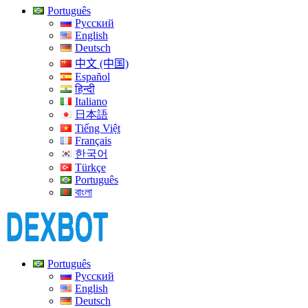
Português
Русский
English
Deutsch
中文 (中国)
Español
हिन्दी
Italiano
日本語
Tiếng Việt
Français
한국어
Türkçe
Português
বাংলা
Português
Русский
English
Deutsch