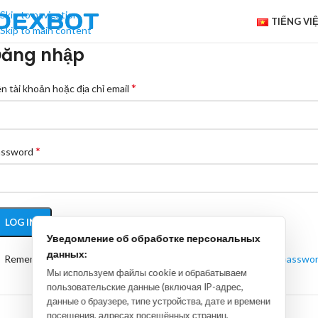
Skip to navigation
TIẾNG VI
Skip to main content
ăng nhập
*
n tài khoản hoặc địa chỉ email
*
assword
LOG IN
Уведомление об обработке персональных
данных:
Remember me
Lost your passwo
Мы используем файлы cookie и обрабатываем
пользовательские данные (включая IP-адрес,
OR
данные о браузере, типе устройства, дате и времени
посещения, адресах посещённых страниц,