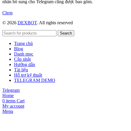
nhân bổ sung cho Telegram cũng được bao gồm.
Sản
Chọn
phẩm
© 2026
DEXBOT
. All rights reserved
này
có
nhiều
Search
biến
Trang chủ
thể.
Blog
Các
Danh mục
tùy
Cập nhật
chọn
Hướng dẫn
có
Tài liệu
thể
Hỗ trợ kỹ thuật
được
TELEGRAM DEMO
chọn
trên
Telegram
trang
Home
sản
0
items
Cart
phẩm
My account
Menu