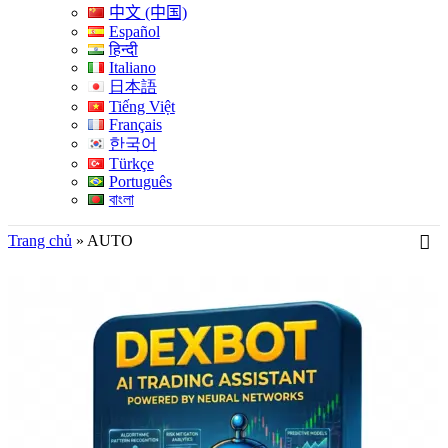
中文 (中国)
Español
हिन्दी
Italiano
日本語
Tiếng Việt
Français
한국어
Türkçe
Português
বাংলা
Trang chủ
»
AUTO