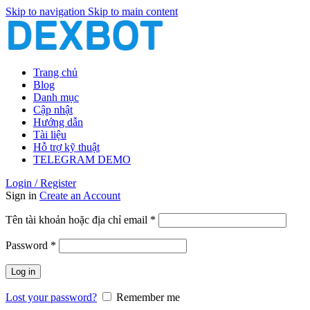
Skip to navigation
Skip to main content
Trang chủ
Blog
Danh mục
Cập nhật
Hướng dẫn
Tài liệu
Hỗ trợ kỹ thuật
TELEGRAM DEMO
Login / Register
Sign in
Create an Account
Bắt
Tên tài khoản hoặc địa chỉ email
*
buộc
Bắt
Password
*
buộc
Log in
Lost your password?
Remember me