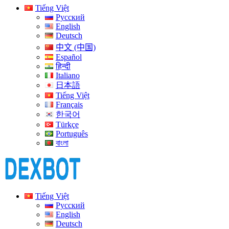
Tiếng Việt
Русский
English
Deutsch
中文 (中国)
Español
हिन्दी
Italiano
日本語
Tiếng Việt
Français
한국어
Türkçe
Português
বাংলা
Tiếng Việt
Русский
English
Deutsch