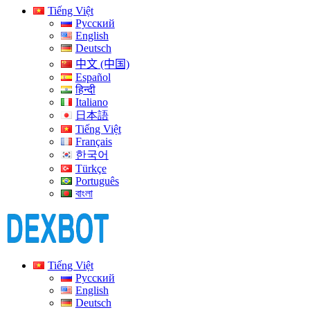
Tiếng Việt
Русский
English
Deutsch
中文 (中国)
Español
हिन्दी
Italiano
日本語
Tiếng Việt
Français
한국어
Türkçe
Português
বাংলা
Tiếng Việt
Русский
English
Deutsch