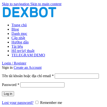
Skip to navigation
Skip to main content
Trang chủ
Blog
Danh mục
Cập nhật
Hướng dẫn
Tài liệu
Hỗ trợ kỹ thuật
TELEGRAM DEMO
Login / Register
Sign in
Create an Account
Bắt
Tên tài khoản hoặc địa chỉ email
*
buộc
Bắt
Password
*
buộc
Log in
Lost your password?
Remember me