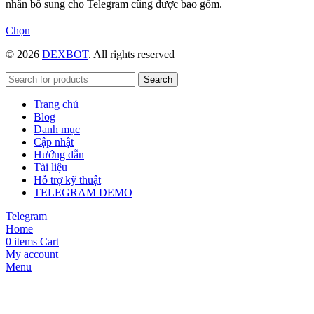
nhân bổ sung cho Telegram cũng được bao gồm.
Sản
Chọn
phẩm
© 2026
DEXBOT
. All rights reserved
này
có
nhiều
Search
biến
Trang chủ
thể.
Blog
Các
Danh mục
tùy
Cập nhật
chọn
Hướng dẫn
có
Tài liệu
thể
Hỗ trợ kỹ thuật
được
TELEGRAM DEMO
chọn
trên
Telegram
trang
Home
sản
0
items
Cart
phẩm
My account
Menu