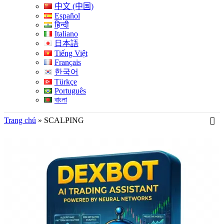
中文 (中国)
Español
हिन्दी
Italiano
日本語
Tiếng Việt
Français
한국어
Türkçe
Português
বাংলা
Trang chủ
»
SCALPING