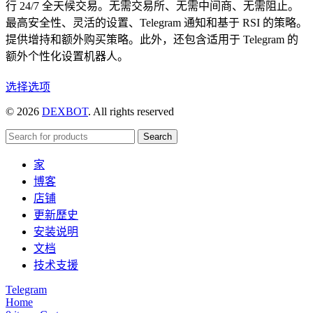
行 24/7 全天候交易。无需交易所、无需中间商、无需阻止。
最高安全性、灵活的设置、Telegram 通知和基于 RSI 的策略。
提供增持和额外购买策略。此外，还包含适用于 Telegram 的
额外个性化设置机器人。
本
选择选项
产
© 2026
DEXBOT
. All rights reserved
品
有
Search
多
家
种
博客
变
店铺
体。
更新歷史
可
安装说明
在
文档
产
技术支援
品
页
Telegram
Home
面