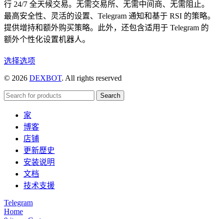
行 24/7 全天候交易。无需交易所、无需中间商、无需阻止。
最高安全性、灵活的设置、Telegram 通知和基于 RSI 的策略。
提供增持和额外购买策略。此外，还包含适用于 Telegram 的
额外个性化设置机器人。
本
选择选项
产
© 2026
DEXBOT
. All rights reserved
品
有
Search
多
家
种
博客
变
店铺
体。
更新歷史
可
安装说明
在
文档
产
技术支援
品
页
Telegram
Home
面