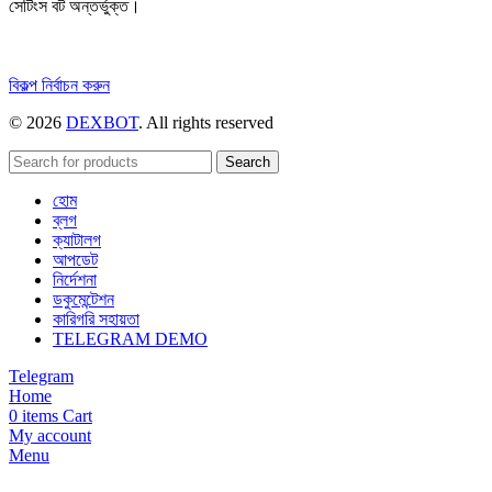
সেটিংস বট অন্তর্ভুক্ত।
এই
বিকল্প নির্বাচন করুন
পণ্যটির
© 2026
DEXBOT
. All rights reserved
একাধিক
রূপ
রয়েছে।
Search
বিকল্পগুলো
হোম
পণ্য
ব্লগ
পাতায়
ক্যাটালগ
বেছে
আপডেট
নেওয়া
নির্দেশনা
যেতে
ডকুমেন্টেশন
পারে।
কারিগরি সহায়তা
TELEGRAM DEMO
Telegram
Home
0
items
Cart
My account
Menu