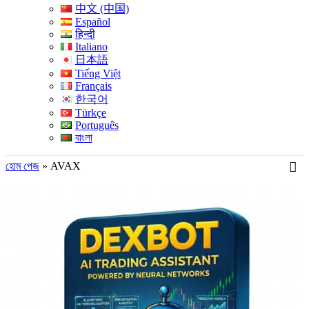
中文 (中国)
Español
हिन्दी
Italiano
日本語
Tiếng Việt
Français
한국어
Türkçe
Português
বাংলা
হোম পেজ
»
AVAX