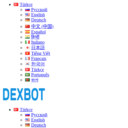
Türkçe
Русский
English
Deutsch
中文 (中国)
Español
हिन्दी
Italiano
日本語
Tiếng Việt
Français
한국어
Türkçe
Português
বাংলা
Türkçe
Русский
English
Deutsch