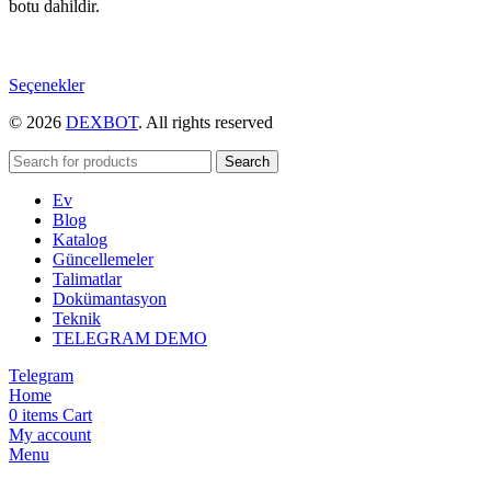
botu dahildir.
Bu
Seçenekler
ürünün
© 2026
DEXBOT
. All rights reserved
birden
fazla
varyasyonu
Search
var.
Ev
Seçenekler
Blog
ürün
Katalog
sayfasından
Güncellemeler
seçilebilir
Talimatlar
Dokümantasyon
Teknik
TELEGRAM DEMO
Telegram
Home
0
items
Cart
My account
Menu