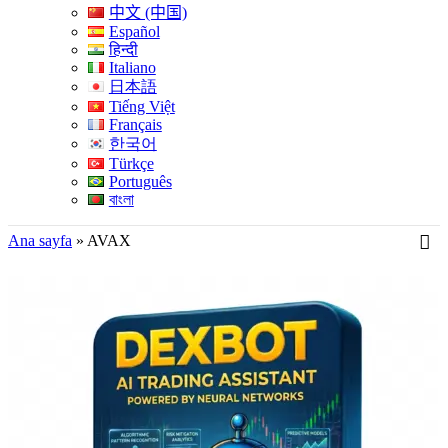
中文 (中国)
Español
हिन्दी
Italiano
日本語
Tiếng Việt
Français
한국어
Türkçe
Português
বাংলা
Ana sayfa
»
AVAX