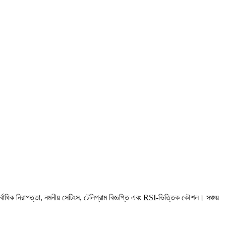
ক নিরাপত্তা, নমনীয় সেটিংস, টেলিগ্রাম বিজ্ঞপ্তি এবং RSI-ভিত্তিক কৌশল। সঞ্চয়