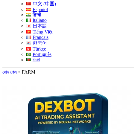
中文 (中国)
Español
हिन्दी
Italiano
日本語
Tiếng Việt
Français
한국어
Türkçe
Português
বাংলা
হোম পেজ
»
FARM