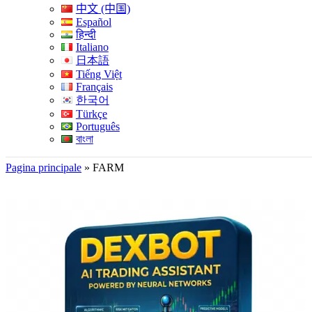
中文 (中国)
Español
हिन्दी
Italiano
日本語
Tiếng Việt
Français
한국어
Türkçe
Português
বাংলা
Pagina principale
»
FARM