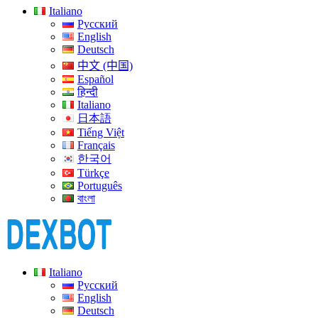
Italiano
Русский
English
Deutsch
中文 (中国)
Español
हिन्दी
Italiano
日本語
Tiếng Việt
Français
한국어
Türkçe
Português
বাংলা
Italiano
Русский
English
Deutsch