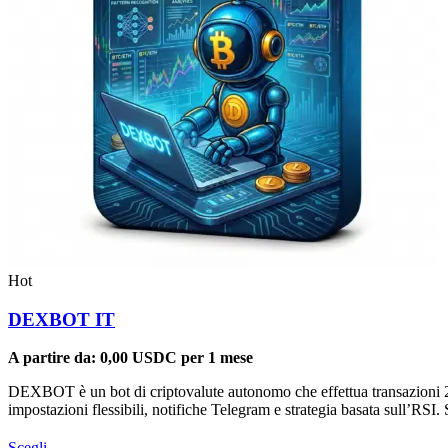
Hot
DEXBOT IT
A partire da:
0,00
USDC
per 1 mese
DEXBOT è un bot di criptovalute autonomo che effettua transazioni 24
impostazioni flessibili, notifiche Telegram e strategia basata sull’RS
Questo
Scegli