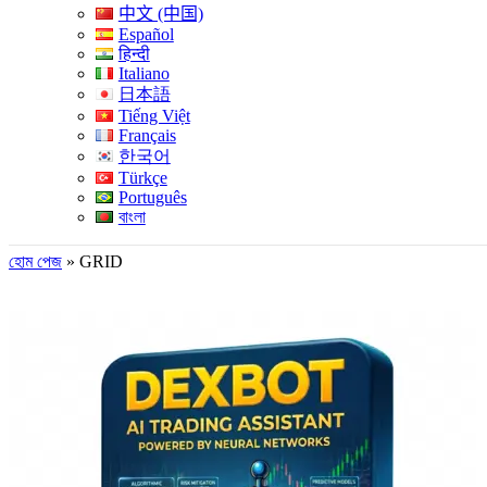
中文 (中国)
Español
हिन्दी
Italiano
日本語
Tiếng Việt
Français
한국어
Türkçe
Português
বাংলা
হোম পেজ
»
GRID