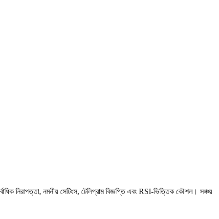
ক নিরাপত্তা, নমনীয় সেটিংস, টেলিগ্রাম বিজ্ঞপ্তি এবং RSI-ভিত্তিক কৌশল। সঞ্চয়