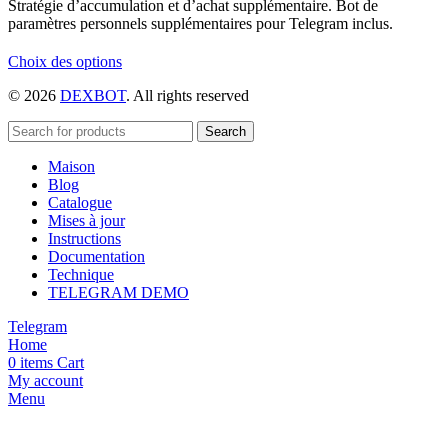
Stratégie d’accumulation et d’achat supplémentaire. Bot de
paramètres personnels supplémentaires pour Telegram inclus.
Ce
Choix des options
produit
© 2026
DEXBOT
. All rights reserved
a
plusieurs
variations.
Search
Les
Maison
options
Blog
peuvent
Catalogue
être
Mises à jour
choisies
Instructions
sur
Documentation
la
Technique
page
TELEGRAM DEMO
du
produit
Telegram
Home
0
items
Cart
My account
Menu