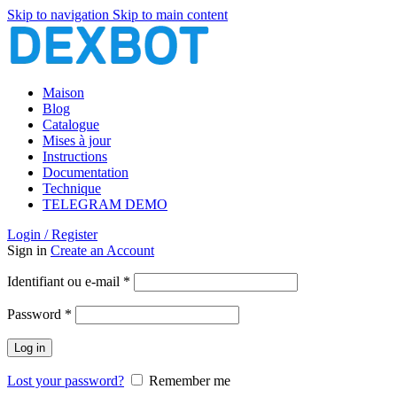
Skip to navigation
Skip to main content
Maison
Blog
Catalogue
Mises à jour
Instructions
Documentation
Technique
TELEGRAM DEMO
Login / Register
Sign in
Create an Account
Obligatoire
Identifiant ou e-mail
*
Obligatoire
Password
*
Log in
Lost your password?
Remember me