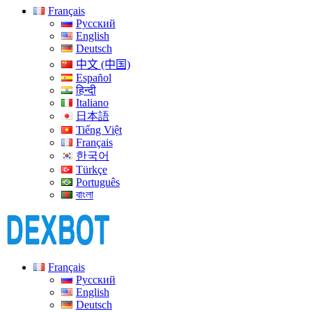
Français
Русский
English
Deutsch
中文 (中国)
Español
हिन्दी
Italiano
日本語
Tiếng Việt
Français
한국어
Türkçe
Português
বাংলা
Français
Русский
English
Deutsch