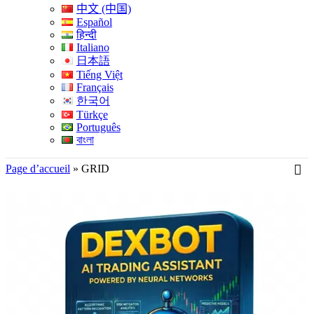
中文 (中国)
Español
हिन्दी
Italiano
日本語
Tiếng Việt
Français
한국어
Türkçe
Português
বাংলা
Page d’accueil
»
GRID