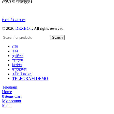
সেটিংস বট অন্তর্ভুক্ত।
এই
বিকল্প নির্বাচন করুন
পণ্যটির
© 2026
DEXBOT
. All rights reserved
একাধিক
রূপ
রয়েছে।
Search
বিকল্পগুলো
হোম
পণ্য
ব্লগ
পাতায়
ক্যাটালগ
বেছে
আপডেট
নেওয়া
নির্দেশনা
যেতে
ডকুমেন্টেশন
পারে।
কারিগরি সহায়তা
TELEGRAM DEMO
Telegram
Home
0
items
Cart
My account
Menu