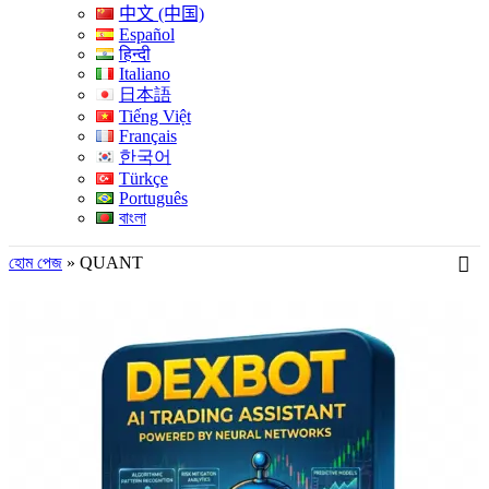
中文 (中国)
Español
हिन्दी
Italiano
日本語
Tiếng Việt
Français
한국어
Türkçe
Português
বাংলা
হোম পেজ
»
QUANT