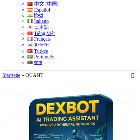
中文 (中国)
Español
हिन्दी
Italiano
日本語
Tiếng Việt
Français
한국어
Türkçe
Português
বাংলা
Startseite
»
QUANT