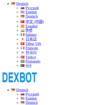
Deutsch
Русский
English
Deutsch
中文 (中国)
Español
हिन्दी
Italiano
日本語
Tiếng Việt
Français
한국어
Türkçe
Português
বাংলা
Deutsch
Русский
English
Deutsch