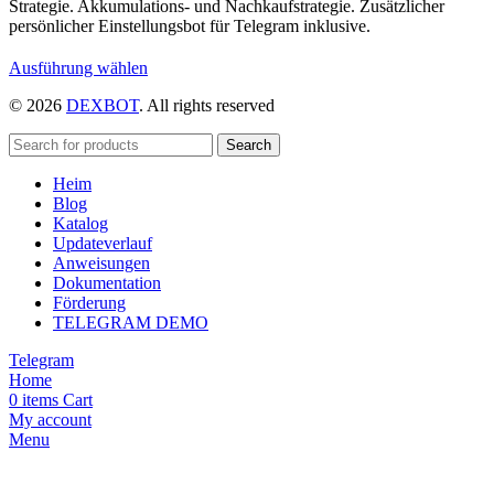
Strategie. Akkumulations- und Nachkaufstrategie. Zusätzlicher
persönlicher Einstellungsbot für Telegram inklusive.
Dieses
Ausführung wählen
Produkt
© 2026
DEXBOT
. All rights reserved
weist
mehrere
Varianten
Search
auf.
Heim
Die
Blog
Optionen
Katalog
können
Updateverlauf
auf
Anweisungen
der
Dokumentation
Produktseite
Förderung
gewählt
TELEGRAM DEMO
werden
Telegram
Home
0
items
Cart
My account
Menu