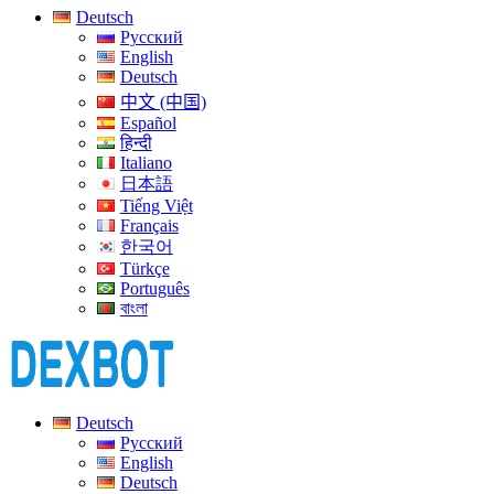
Deutsch
Русский
English
Deutsch
中文 (中国)
Español
हिन्दी
Italiano
日本語
Tiếng Việt
Français
한국어
Türkçe
Português
বাংলা
Deutsch
Русский
English
Deutsch