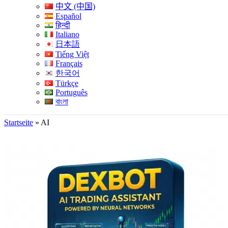
中文 (中国)
Español
हिन्दी
Italiano
日本語
Tiếng Việt
Français
한국어
Türkçe
Português
বাংলা
Startseite
»
AI