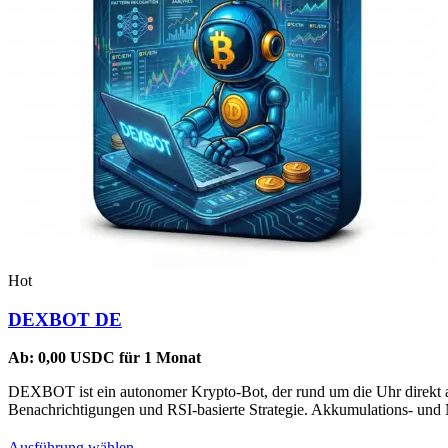
Hot
DEXBOT DE
Ab:
0,00
USDC
für 1 Monat
DEXBOT ist ein autonomer Krypto-Bot, der rund um die Uhr direkt au
Benachrichtigungen und RSI-basierte Strategie. Akkumulations- und Na
Dieses
Ausführung wählen