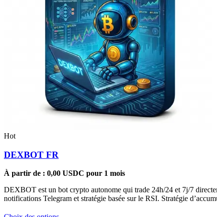
Hot
DEXBOT FR
À partir de :
0,00
USDC
pour 1 mois
DEXBOT est un bot crypto autonome qui trade 24h/24 et 7j/7 directeme
notifications Telegram et stratégie basée sur le RSI. Stratégie d’acc
Ce
Choix des options