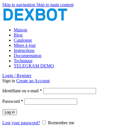
Skip to navigation
Skip to main content
Maison
Blog
Catalogue
Mises à jour
Instructions
Documentation
Technique
TELEGRAM DEMO
Login / Register
Sign in
Create an Account
Obligatoire
Identifiant ou e-mail
*
Obligatoire
Password
*
Log in
Lost your password?
Remember me