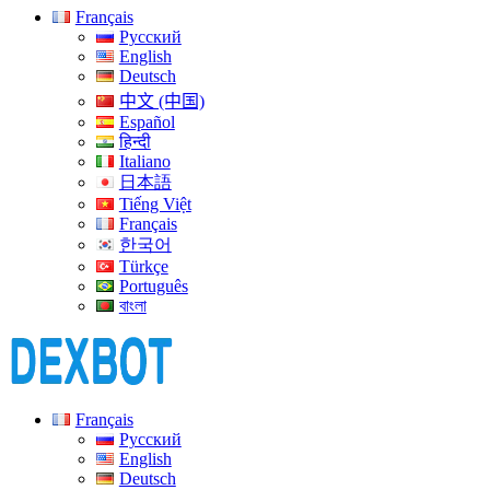
Français
Русский
English
Deutsch
中文 (中国)
Español
हिन्दी
Italiano
日本語
Tiếng Việt
Français
한국어
Türkçe
Português
বাংলা
Français
Русский
English
Deutsch