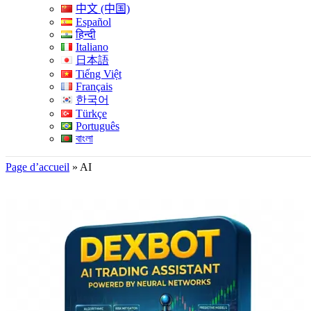
中文 (中国)
Español
हिन्दी
Italiano
日本語
Tiếng Việt
Français
한국어
Türkçe
Português
বাংলা
Page d’accueil
»
AI