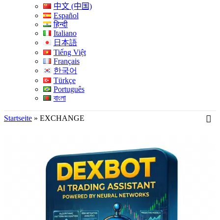
中文 (中国)
Español
हिन्दी
Italiano
日本語
Tiếng Việt
Français
한국어
Türkçe
Português
বাংলা
Startseite
»
EXCHANGE