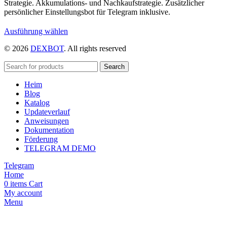
Strategie. Akkumulations- und Nachkaufstrategie. Zusätzlicher
persönlicher Einstellungsbot für Telegram inklusive.
Dieses
Ausführung wählen
Produkt
© 2026
DEXBOT
. All rights reserved
weist
mehrere
Varianten
Search
auf.
Heim
Die
Blog
Optionen
Katalog
können
Updateverlauf
auf
Anweisungen
der
Dokumentation
Produktseite
Förderung
gewählt
TELEGRAM DEMO
werden
Telegram
Home
0
items
Cart
My account
Menu