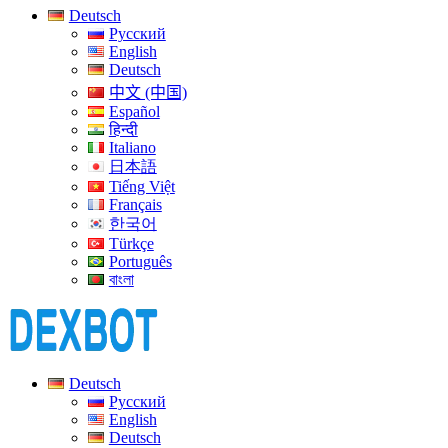
Deutsch
Русский
English
Deutsch
中文 (中国)
Español
हिन्दी
Italiano
日本語
Tiếng Việt
Français
한국어
Türkçe
Português
বাংলা
Deutsch
Русский
English
Deutsch