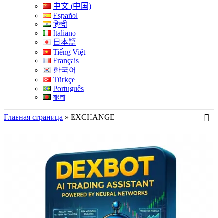
中文 (中国)
Español
हिन्दी
Italiano
日本語
Tiếng Việt
Français
한국어
Türkçe
Português
বাংলা
Главная страница
»
EXCHANGE