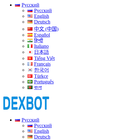
Русский
Русский
English
Deutsch
中文 (中国)
Español
हिन्दी
Italiano
日本語
Tiếng Việt
Français
한국어
Türkçe
Português
বাংলা
Русский
Русский
English
Deutsch