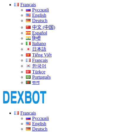
Français
Русский
English
Deutsch
中文 (中国)
Español
हिन्दी
Italiano
日本語
Tiếng Việt
Français
한국어
Türkçe
Português
বাংলা
Français
Русский
English
Deutsch