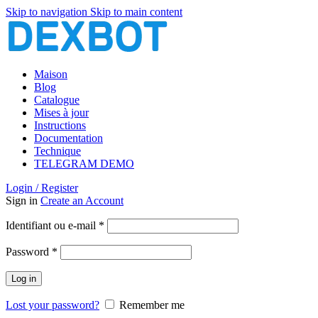
Skip to navigation
Skip to main content
Maison
Blog
Catalogue
Mises à jour
Instructions
Documentation
Technique
TELEGRAM DEMO
Login / Register
Sign in
Create an Account
Obligatoire
Identifiant ou e-mail
*
Obligatoire
Password
*
Log in
Lost your password?
Remember me