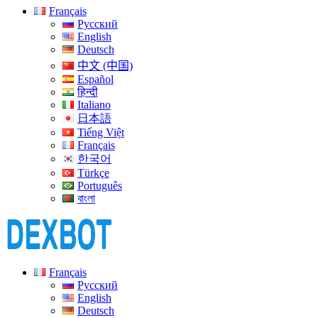
Français
Русский
English
Deutsch
中文 (中国)
Español
हिन्दी
Italiano
日本語
Tiếng Việt
Français
한국어
Türkçe
Português
বাংলা
Français
Русский
English
Deutsch