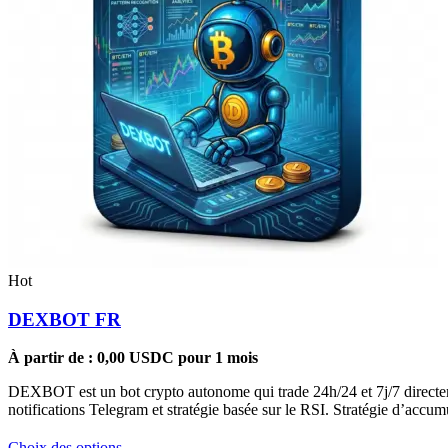
Hot
DEXBOT FR
À partir de :
0,00
USDC
pour 1 mois
DEXBOT est un bot crypto autonome qui trade 24h/24 et 7j/7 directeme
notifications Telegram et stratégie basée sur le RSI. Stratégie d’acc
Ce
Choix des options