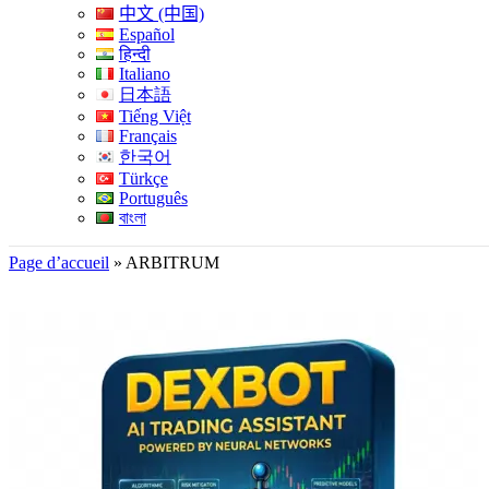
中文 (中国)
Español
हिन्दी
Italiano
日本語
Tiếng Việt
Français
한국어
Türkçe
Português
বাংলা
Page d’accueil
»
ARBITRUM