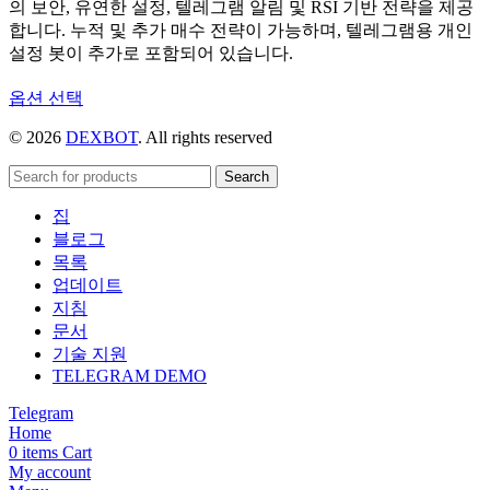
의 보안, 유연한 설정, 텔레그램 알림 및 RSI 기반 전략을 제공
합니다. 누적 및 추가 매수 전략이 가능하며, 텔레그램용 개인
설정 봇이 추가로 포함되어 있습니다.
여
옵션 선택
러
© 2026
DEXBOT
. All rights reserved
상
품
Search
옵
션
집
이
블로그
이
목록
상
업데이트
품
지침
에
문서
있
기술 지원
습
TELEGRAM DEMO
니
Telegram
다.
Home
상
0
items
Cart
품
My account
페