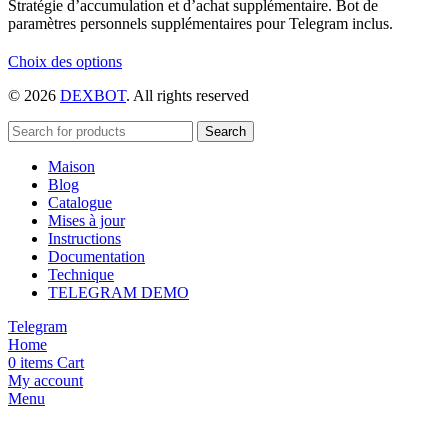
Stratégie d’accumulation et d’achat supplémentaire. Bot de
paramètres personnels supplémentaires pour Telegram inclus.
Ce
Choix des options
produit
© 2026
DEXBOT
. All rights reserved
a
plusieurs
variations.
Search
Les
Maison
options
Blog
peuvent
Catalogue
être
Mises à jour
choisies
Instructions
sur
Documentation
la
Technique
page
TELEGRAM DEMO
du
produit
Telegram
Home
0
items
Cart
My account
Menu