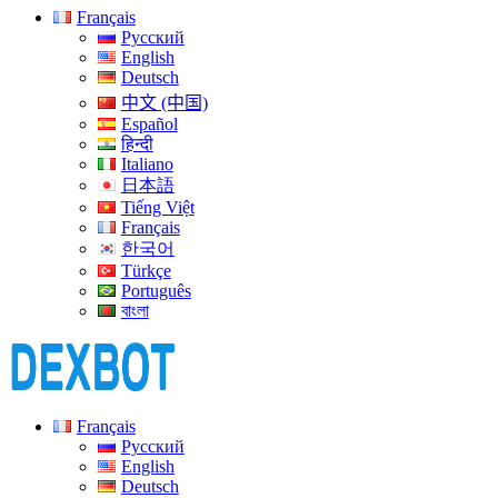
Français
Русский
English
Deutsch
中文 (中国)
Español
हिन्दी
Italiano
日本語
Tiếng Việt
Français
한국어
Türkçe
Português
বাংলা
Français
Русский
English
Deutsch