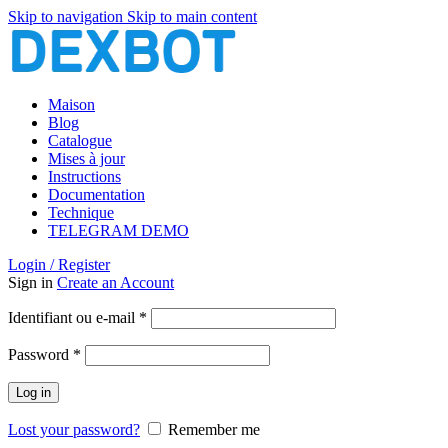
Skip to navigation
Skip to main content
Maison
Blog
Catalogue
Mises à jour
Instructions
Documentation
Technique
TELEGRAM DEMO
Login / Register
Sign in
Create an Account
Obligatoire
Identifiant ou e-mail
*
Obligatoire
Password
*
Log in
Lost your password?
Remember me