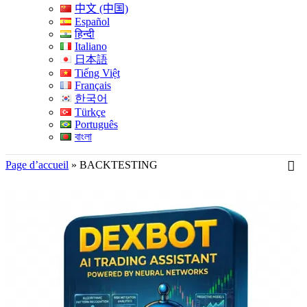
中文 (中国)
Español
हिन्दी
Italiano
日本語
Tiếng Việt
Français
한국어
Türkçe
Português
বাংলা
Page d’accueil
»
BACKTESTING