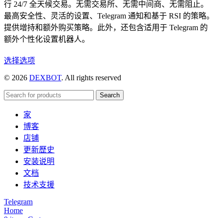
行 24/7 全天候交易。无需交易所、无需中间商、无需阻止。
最高安全性、灵活的设置、Telegram 通知和基于 RSI 的策略。
提供增持和额外购买策略。此外，还包含适用于 Telegram 的
额外个性化设置机器人。
本
选择选项
产
© 2026
DEXBOT
. All rights reserved
品
有
Search
多
家
种
博客
变
店铺
体。
更新歷史
可
安装说明
在
文档
产
技术支援
品
页
Telegram
Home
面