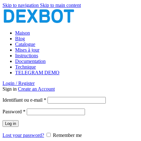
Skip to navigation
Skip to main content
Maison
Blog
Catalogue
Mises à jour
Instructions
Documentation
Technique
TELEGRAM DEMO
Login / Register
Sign in
Create an Account
Obligatoire
Identifiant ou e-mail
*
Obligatoire
Password
*
Log in
Lost your password?
Remember me