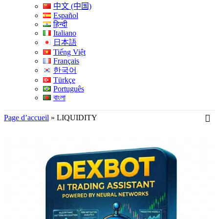
中文 (中国)
Español
हिन्दी
Italiano
日本語
Tiếng Việt
Français
한국어
Türkçe
Português
বাংলা
Page d’accueil
»
LIQUIDITY