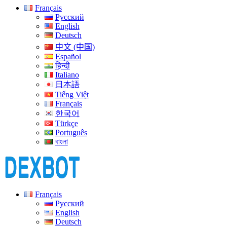
Français
Русский
English
Deutsch
中文 (中国)
Español
हिन्दी
Italiano
日本語
Tiếng Việt
Français
한국어
Türkçe
Português
বাংলা
Français
Русский
English
Deutsch