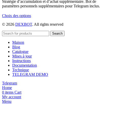
Stratégie d’accumulation et d’achat supplémentaire. Bot de
paramètres personnels supplémentaires pour Telegram inclus.
Ce
Choix des options
produit
© 2026
DEXBOT
. All rights reserved
a
plusieurs
variations.
Search
Les
Maison
options
Blog
peuvent
Catalogue
être
Mises à jour
choisies
Instructions
sur
Documentation
la
Technique
page
TELEGRAM DEMO
du
produit
Telegram
Home
0
items
Cart
My account
Menu