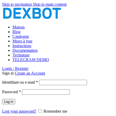
Skip to navigation
Skip to main content
Maison
Blog
Catalogue
Mises à jour
Instructions
Documentation
Technique
TELEGRAM DEMO
Login / Register
Sign in
Create an Account
Obligatoire
Identifiant ou e-mail
*
Obligatoire
Password
*
Log in
Lost your password?
Remember me