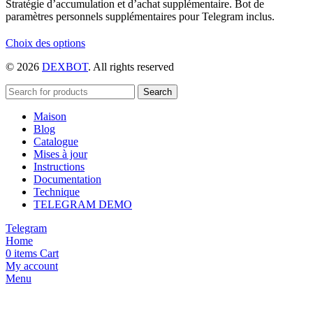
Stratégie d’accumulation et d’achat supplémentaire. Bot de
paramètres personnels supplémentaires pour Telegram inclus.
Ce
Choix des options
produit
© 2026
DEXBOT
. All rights reserved
a
plusieurs
variations.
Search
Les
Maison
options
Blog
peuvent
Catalogue
être
Mises à jour
choisies
Instructions
sur
Documentation
la
Technique
page
TELEGRAM DEMO
du
produit
Telegram
Home
0
items
Cart
My account
Menu