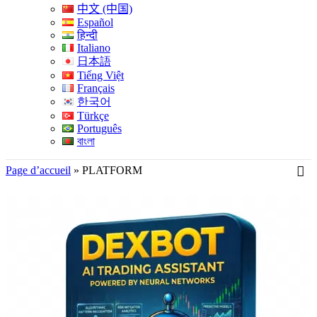
中文 (中国)
Español
हिन्दी
Italiano
日本語
Tiếng Việt
Français
한국어
Türkçe
Português
বাংলা
Page d’accueil
»
PLATFORM