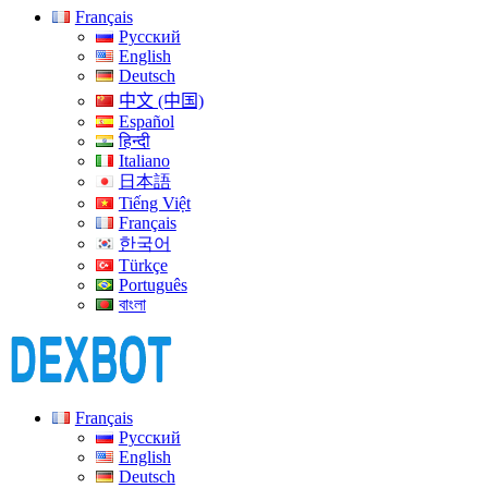
Français
Русский
English
Deutsch
中文 (中国)
Español
हिन्दी
Italiano
日本語
Tiếng Việt
Français
한국어
Türkçe
Português
বাংলা
Français
Русский
English
Deutsch