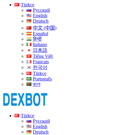
Türkçe
Русский
English
Deutsch
中文 (中国)
Español
हिन्दी
Italiano
日本語
Tiếng Việt
Français
한국어
Türkçe
Português
বাংলা
Türkçe
Русский
English
Deutsch