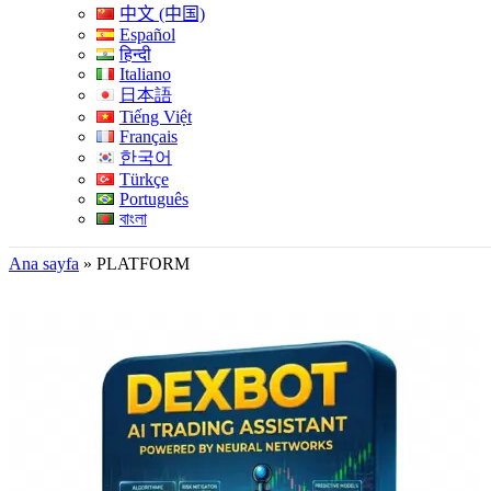
中文 (中国)
Español
हिन्दी
Italiano
日本語
Tiếng Việt
Français
한국어
Türkçe
Português
বাংলা
Ana sayfa
»
PLATFORM